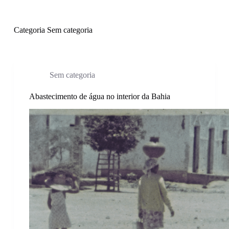
P
u
l
Categoria
Sem categoria
a
r
p
a
r
Sem categoria
a
o
Abastecimento de água no interior da Bahia
c
o
n
t
e
ú
d
o