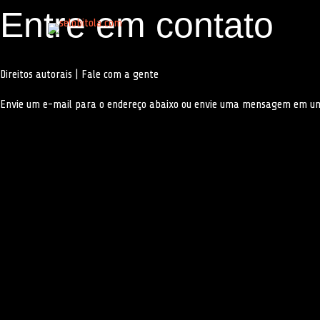
Entre em contato
P
u
l
a
r
Direitos autorais | Fale com a gente
p
a
r
Envie um e-mail para o endereço abaixo ou envie uma mensagem em uma
a
o
c
o
n
t
e
ú
d
o