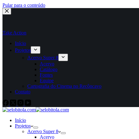
Pular para o conteúdo
Take Action
Início
Projetos
Acervo Super 8
Acervo
Catálogo
Fontes
Equipe
Cartografia do Cinema no Recôncavo
Contato
Início
Projetos
Acervo Super 8
Acervo